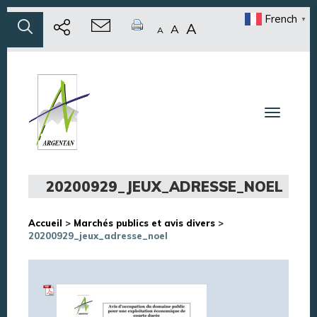
French
▼
A
A
A
Toggle n
20200929_JEUX_ADRESSE_NOEL
Accueil
>
Marchés publics et avis divers
>
20200929_jeux_adresse_noel