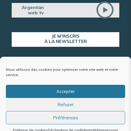
Argentan
web tv
JE M’INSCRIS
À LA NEWSLETTER
ALERTE POPULATION
Nous utilisons des cookies pour optimiser notre site web et notre
service.
Accepter
Plan du site
Refuser
Mentions légales et politique de confidentialité
Accessibilité : conformité partielle
Politique de cookies (UE)
Préférences
Politique de cookies
Déclaration de confidentialité
Impressum