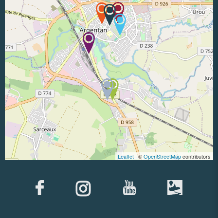
Leaflet
| ©
OpenStreetMap
contributors