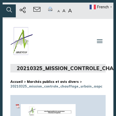
French
▼
A
A
A
Toggle n
20210325_MISSION_CONTROLE_CHA
Accueil
>
Marchés publics et avis divers
>
20210325_mission_controle_chauffage_urbain_aapc