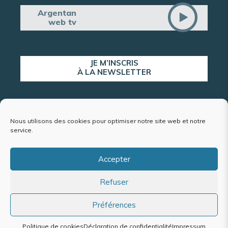
Argentan
web tv
JE M’INSCRIS
À LA NEWSLETTER
ALERTE POPULATION
Nous utilisons des cookies pour optimiser notre site web et notre
service.
Accepter
Plan du site
Refuser
Mentions légales et politique de confidentialité
Accessibilité : conformité partielle
Politique de cookies (UE)
Préférences
Politique de cookies
Déclaration de confidentialité
Impressum