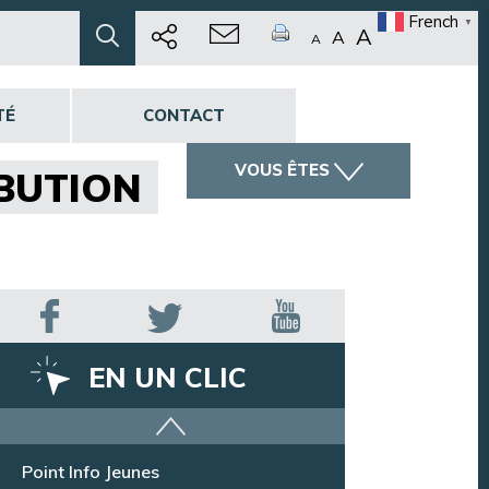
French
▼
A
A
A
TÉ
CONTACT
VOUS ÊTES
BUTION
EN UN CLIC
Offres d’emploi