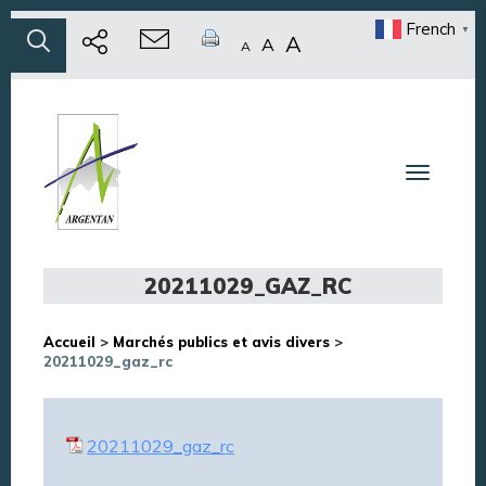
French
▼
A
A
A
Toggle n
20211029_GAZ_RC
Accueil
>
Marchés publics et avis divers
>
20211029_gaz_rc
20211029_gaz_rc