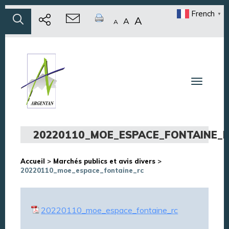
French
▼
A
A
A
Toggle n
20220110_MOE_ESPACE_FONTAINE_
Accueil
>
Marchés publics et avis divers
>
20220110_moe_espace_fontaine_rc
20220110_moe_espace_fontaine_rc