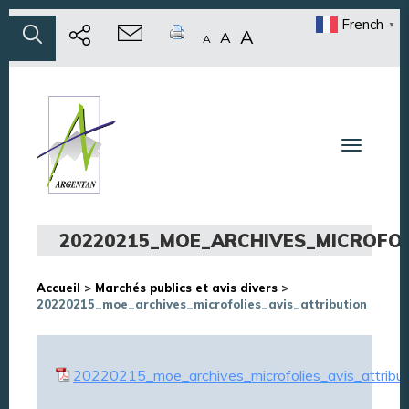
French
▼
A
A
A
Toggle n
20220215_MOE_ARCHIVES_MICROFOL
Accueil
>
Marchés publics et avis divers
>
20220215_moe_archives_microfolies_avis_attribution
20220215_moe_archives_microfolies_avis_attribut