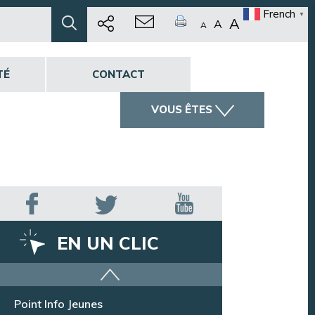
French
▼
A
A
A
TÉ
CONTACT
VOUS ÊTES
EN UN CLIC
Offres d’emploi
Point Info Jeunes