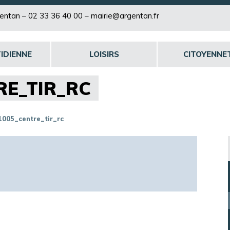
rgentan –
02 33 36 40 00
–
mairie@argentan.fr
IDIENNE
LOISIRS
CITOYENNE
RE_TIR_RC
1005_centre_tir_rc