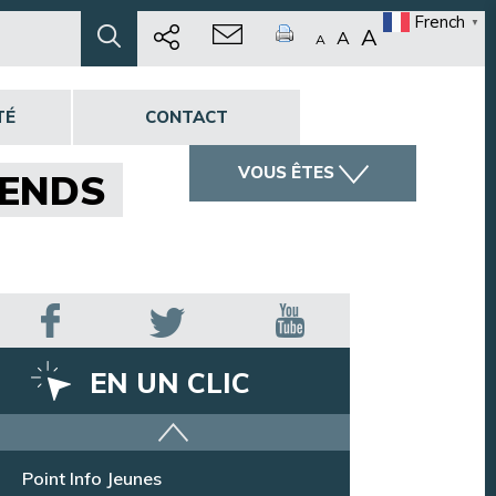
French
▼
A
A
A
TÉ
CONTACT
VOUS ÊTES
TENDS
EN UN CLIC
Offres d’emploi