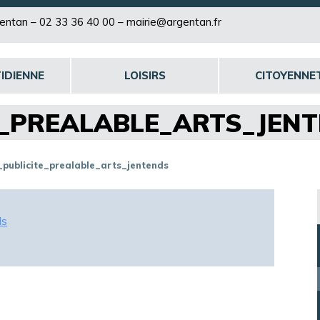
rgentan –
02 33 36 40 00
–
mairie@argentan.fr
IDIENNE
LOISIRS
CITOYENNE
E_PREALABLE_ARTS_JEN
publicite_prealable_arts_jentends
ds