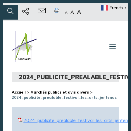
French
▼
A
A
A
Toggle n
2024_PUBLICITE_PREALABLE_FESTI
Accueil
>
Marchés publics et avis divers
>
2024_publicite_prealable_festival_les_arts_jentends
2024_publicite_prealable_festival_les_arts_jentend