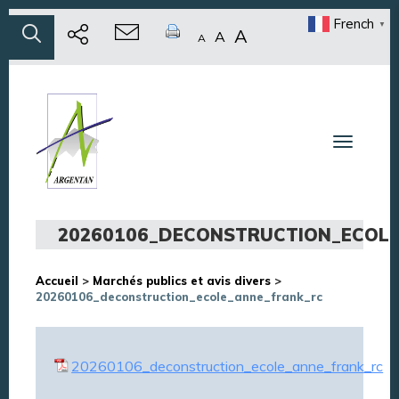
French
▼
A
A
A
Toggle n
20260106_DECONSTRUCTION_ECOL
Accueil
>
Marchés publics et avis divers
>
20260106_deconstruction_ecole_anne_frank_rc
20260106_deconstruction_ecole_anne_frank_rc