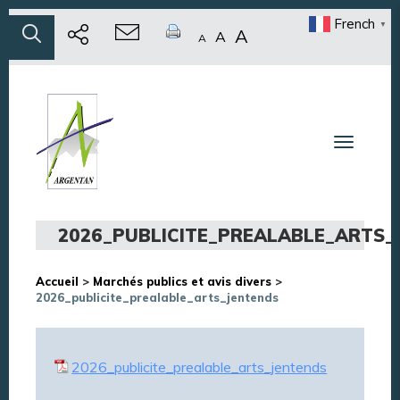
French
▼
A
A
A
Toggle n
2026_PUBLICITE_PREALABLE_ARTS_
Accueil
>
Marchés publics et avis divers
>
2026_publicite_prealable_arts_jentends
2026_publicite_prealable_arts_jentends