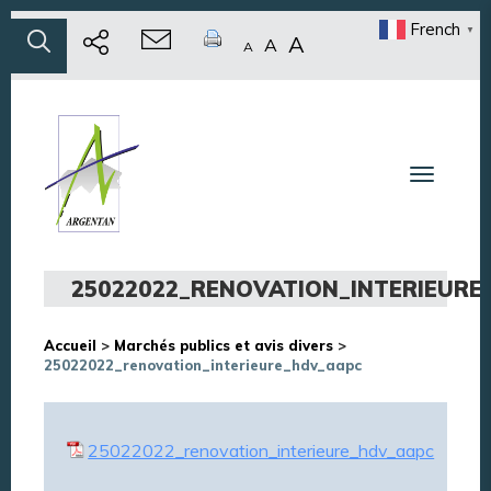
French
▼
A
A
A
Toggle n
25022022_RENOVATION_INTERIEUR
Accueil
>
Marchés publics et avis divers
>
25022022_renovation_interieure_hdv_aapc
25022022_renovation_interieure_hdv_aapc