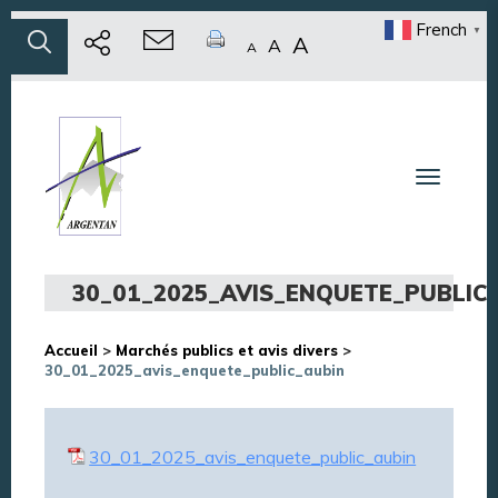
French
▼
A
A
A
Toggle n
30_01_2025_AVIS_ENQUETE_PUBLIC
Accueil
>
Marchés publics et avis divers
>
30_01_2025_avis_enquete_public_aubin
30_01_2025_avis_enquete_public_aubin