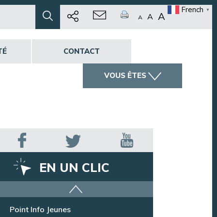
French
▼
A
A
A
TÉ
CONTACT
VOUS ÊTES
EN UN CLIC
Offres d’emploi
Point Info Jeunes