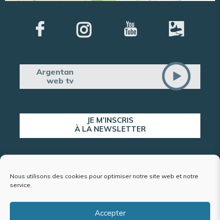
Argentan
web tv
JE M’INSCRIS
À LA NEWSLETTER
ALERTE POPULATION
Nous utilisons des cookies pour optimiser notre site web et notre
service.
Accepter