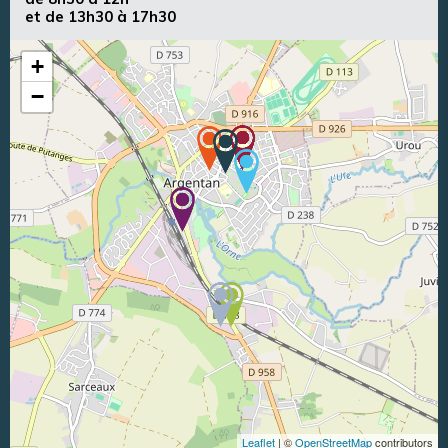
et de 13h30 à 17h30
+
−
Leaflet
| ©
OpenStreetMap
contributors