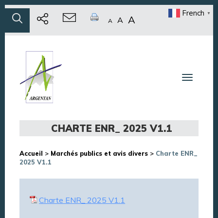
French
▼
A
A
A
Toggle n
CHARTE ENR_ 2025 V1.1
Accueil
>
Marchés publics et avis divers
>
Charte ENR_
2025 V1.1
Charte ENR_ 2025 V1.1