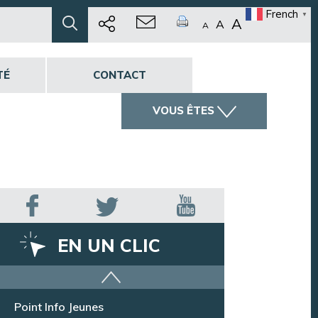
French
▼
A
A
A
TÉ
CONTACT
VOUS ÊTES
EN UN CLIC
Offres d’emploi