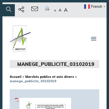
French
▼
A
A
A
Toggle n
MANEGE_PUBLICITE_03102019
Accueil
>
Marchés publics et avis divers
>
manege_publicite_03102019