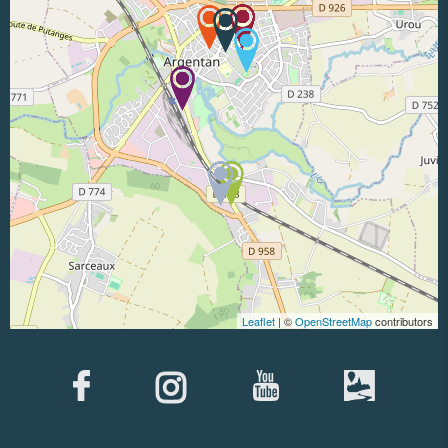
Leaflet
| ©
OpenStreetMap
contributors