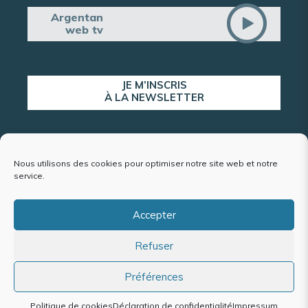
Argentan
web tv
JE M’INSCRIS
À LA NEWSLETTER
ALERTE POPULATION
Nous utilisons des cookies pour optimiser notre site web et notre
service.
Accepter
Plan du site
Refuser
Mentions légales et politique de confidentialité
Accessibilité : conformité partielle
Politique de cookies (UE)
Préférences
Politique de cookies
Déclaration de confidentialité
Impressum