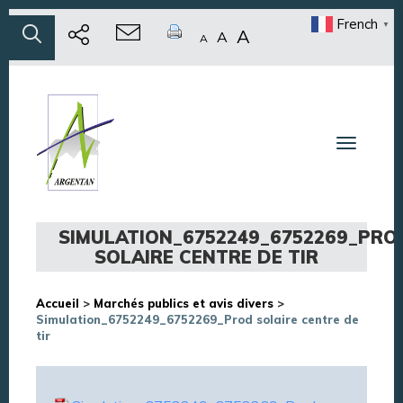
French
▼
A
A
A
Toggle n
SIMULATION_6752249_6752269_PRO
SOLAIRE CENTRE DE TIR
Accueil
>
Marchés publics et avis divers
>
Simulation_6752249_6752269_Prod solaire centre de
tir