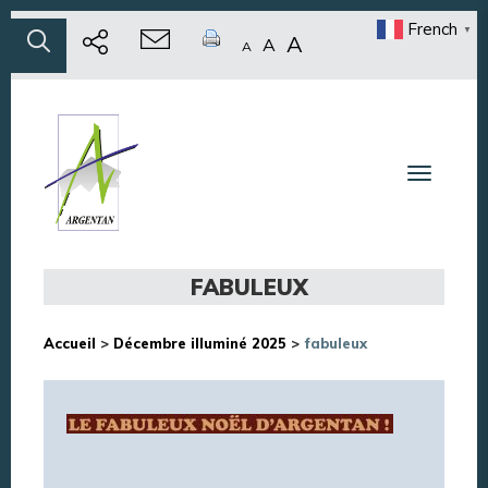
French
▼
A
A
A
Toggle n
FABULEUX
Accueil
>
Décembre illuminé 2025
>
fabuleux