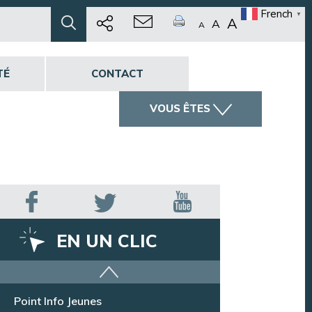
French
▼
A
A
A
TÉ
CONTACT
VOUS ÊTES
EN UN CLIC
Offres d’emploi