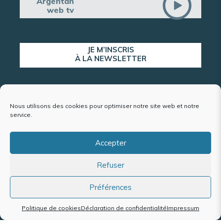
Argentan
web tv
JE M’INSCRIS
À LA NEWSLETTER
ALERTE POPULATION
Nous utilisons des cookies pour optimiser notre site web et notre
service.
Accepter
Plan du site
Refuser
Mentions légales et politique de confidentialité
Accessibilité : conformité partielle
Politique de cookies (UE)
Préférences
Politique de cookies
Déclaration de confidentialité
Impressum