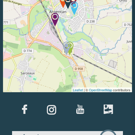
Leaflet
| ©
OpenStreetMap
contributors