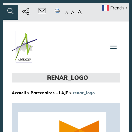
French
▼
A
A
A
Toggle n
RENAR_LOGO
Accueil
>
Partenaires – LAJE
>
renar_logo