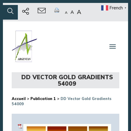
French
▼
A
A
A
Toggle n
DD VECTOR GOLD GRADIENTS
54009
Accueil
>
Publication 1
>
DD Vector Gold Gradients
54009