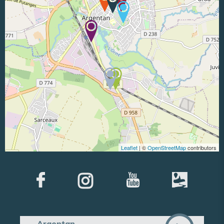
Leaflet
| ©
OpenStreetMap
contributors
Argentan