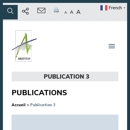
French
▼
A
A
A
Toggle n
PUBLICATION 3
PUBLICATIONS
Accueil
>
Publication 3