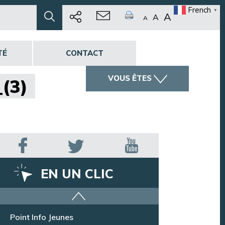
French
▼
A
A
A
TÉ
CONTACT
VOUS ÊTES
(3)
)
EN UN CLIC
Offres d’emploi