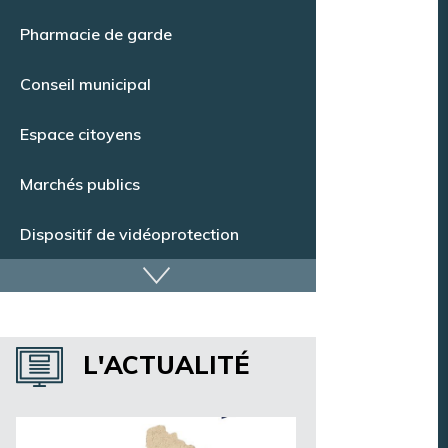
Point Info Jeunes
Pharmacie de garde
Conseil municipal
Espace citoyens
Marchés publics
Dispositif de vidéoprotection
Annuaire des services
L'ACTUALITÉ
Annuaire des associations
Argentan Aujourd’hui