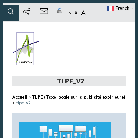
French
▼
A
A
A
Toggle n
TLPE_V2
Accueil
>
TLPE (Taxe locale sur la publicité extérieure)
>
tlpe_v2