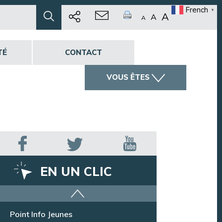
French
▼
A
A
A
TÉ
CONTACT
VOUS ÊTES
EN UN CLIC
Offres d’emploi