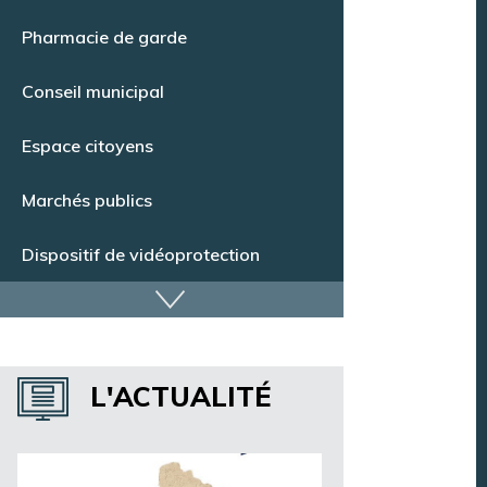
Point Info Jeunes
Pharmacie de garde
Conseil municipal
Espace citoyens
Marchés publics
Dispositif de vidéoprotection
Annuaire des services
L'ACTUALITÉ
Annuaire des associations
Argentan Aujourd’hui