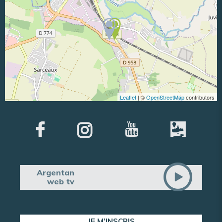
Leaflet
| ©
OpenStreetMap
contributors
Argentan
web tv
JE M’INSCRIS