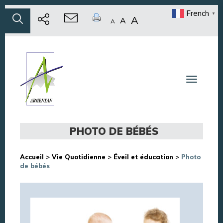
French
▼
A
A
A
Toggle n
PHOTO DE BÉBÉS
Accueil
>
Vie Quotidienne
>
Éveil et éducation
>
Photo
de bébés