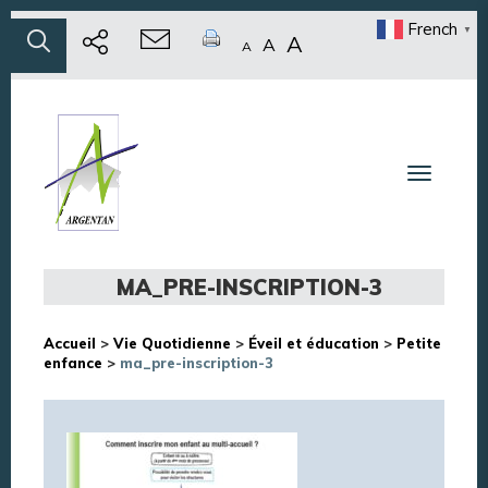
French
▼
A
A
A
Toggle n
MA_PRE-INSCRIPTION-3
Accueil
>
Vie Quotidienne
>
Éveil et éducation
>
Petite
enfance
>
ma_pre-inscription-3