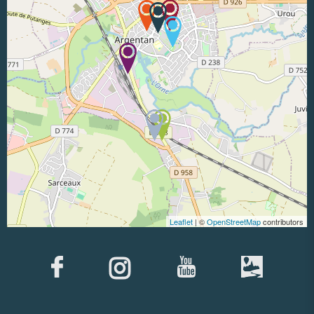
Leaflet
| ©
OpenStreetMap
contributors