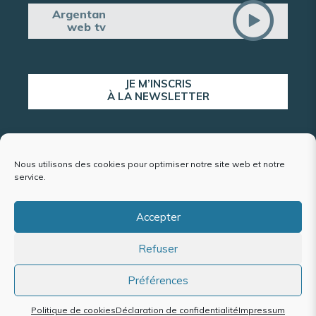
Argentan
web tv
JE M’INSCRIS
À LA NEWSLETTER
ALERTE POPULATION
Nous utilisons des cookies pour optimiser notre site web et notre
service.
Accepter
Plan du site
Refuser
Mentions légales et politique de confidentialité
Accessibilité : conformité partielle
Politique de cookies (UE)
Préférences
Politique de cookies
Déclaration de confidentialité
Impressum