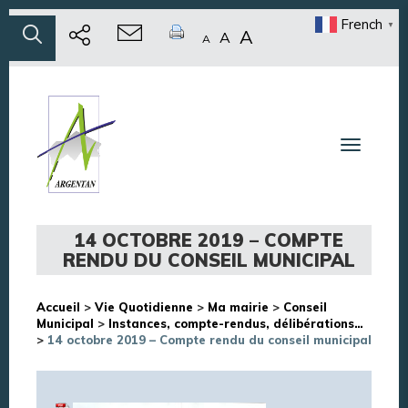
French
▼
A
A
A
Toggle n
14 OCTOBRE 2019 – COMPTE
RENDU DU CONSEIL MUNICIPAL
Accueil
>
Vie Quotidienne
>
Ma mairie
>
Conseil
Municipal
>
Instances, compte-rendus, délibérations…
>
14 octobre 2019 – Compte rendu du conseil municipal