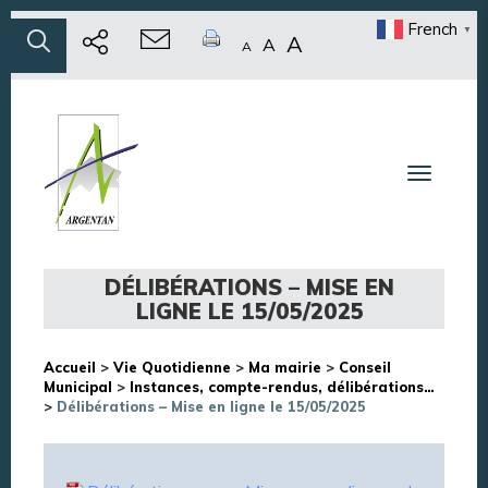
French
▼
A
A
A
Toggle n
DÉLIBÉRATIONS – MISE EN
LIGNE LE 15/05/2025
Accueil
>
Vie Quotidienne
>
Ma mairie
>
Conseil
Municipal
>
Instances, compte-rendus, délibérations…
>
Délibérations – Mise en ligne le 15/05/2025