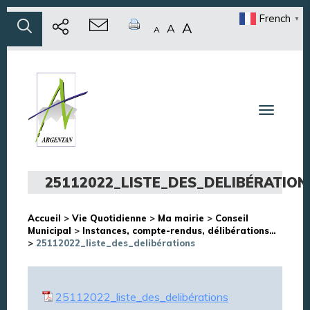
French
▼
A
A
A
Toggle n
25112022_LISTE_DES_DELIBÉRATION
Accueil
>
Vie Quotidienne
>
Ma mairie
>
Conseil
Municipal
>
Instances, compte-rendus, délibérations…
>
25112022_liste_des_delibérations
25112022_liste_des_delibérations