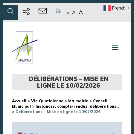
French
▼
A
A
A
Toggle n
DÉLIBÉRATIONS – MISE EN
LIGNE LE 10/02/2026
Accueil
>
Vie Quotidienne
>
Ma mairie
>
Conseil
Municipal
>
Instances, compte-rendus, délibérations…
>
Délibérations – Mise en ligne le 10/02/2026