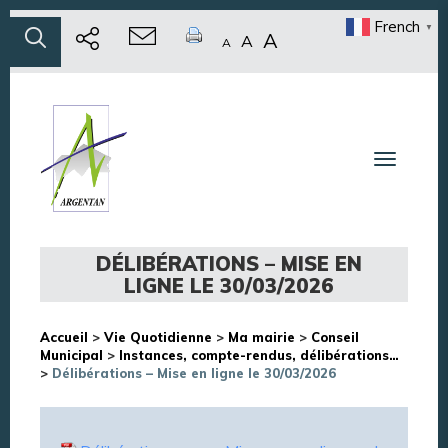
French
▼
A
A
A
Toggle n
DÉLIBÉRATIONS – MISE EN
LIGNE LE 30/03/2026
Accueil
>
Vie Quotidienne
>
Ma mairie
>
Conseil
Municipal
>
Instances, compte-rendus, délibérations…
>
Délibérations – Mise en ligne le 30/03/2026