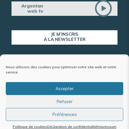
Argentan
web tv
JE M’INSCRIS
À LA NEWSLETTER
ALERTE POPULATION
Nous utilisons des cookies pour optimiser notre site web et notre
service.
Accepter
Plan du site
Refuser
Mentions légales et politique de confidentialité
Accessibilité : conformité partielle
Politique de cookies (UE)
Préférences
Politique de cookies
Déclaration de confidentialité
Impressum