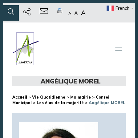
French
▼
A
A
A
Toggle n
ANGÉLIQUE MOREL
Accueil
>
Vie Quotidienne
>
Ma mairie
>
Conseil
Municipal
>
Les élus de la majorité
>
Angélique MOREL