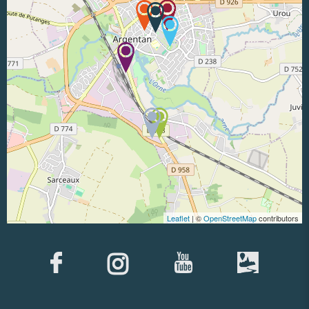
Leaflet
| ©
OpenStreetMap
contributors