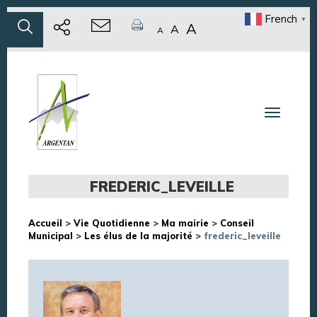
French
▼
A
A
A
Toggle n
FREDERIC_LEVEILLE
Accueil
>
Vie Quotidienne
>
Ma mairie
>
Conseil
Municipal
>
Les élus de la majorité
>
frederic_leveille