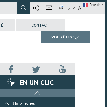
French
▼
A
A
A
TÉ
CONTACT
VOUS ÊTES
EN UN CLIC
Offres d’emploi