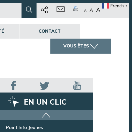
French
▼
A
A
A
TÉ
CONTACT
VOUS ÊTES
EN UN CLIC
Offres d’emploi