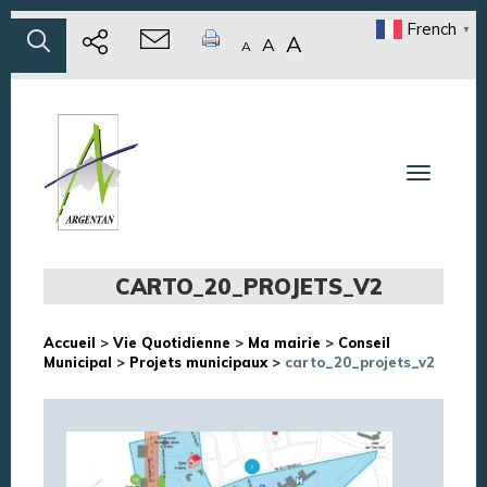
French
▼
A
A
A
Toggle n
CARTO_20_PROJETS_V2
Accueil
>
Vie Quotidienne
>
Ma mairie
>
Conseil
Municipal
>
Projets municipaux
>
carto_20_projets_v2