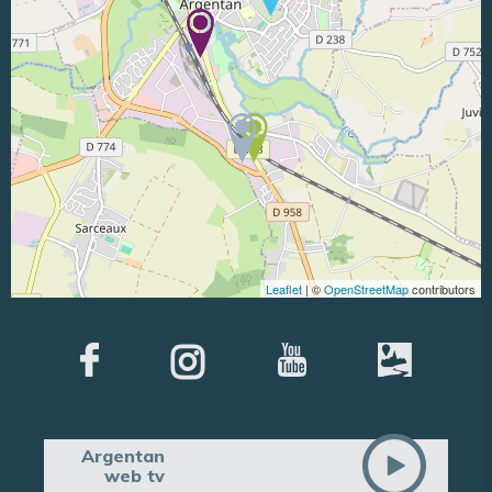
Leaflet
| ©
OpenStreetMap
contributors
Argentan
web tv