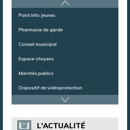
Offres d’emploi
Point Info Jeunes
Pharmacie de garde
Conseil municipal
Espace citoyens
Marchés publics
Dispositif de vidéoprotection
Annuaire des services
L'ACTUALITÉ
Annuaire des associations