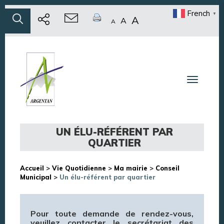
French
▼
A
A
A
Toggle n
UN ÉLU-RÉFÉRENT PAR
QUARTIER
Accueil
>
Vie Quotidienne
>
Ma mairie
>
Conseil
Municipal
>
Un élu-référent par quartier
Pour toute demande de rendez-vous,
veuillez contacter le secrétariat des