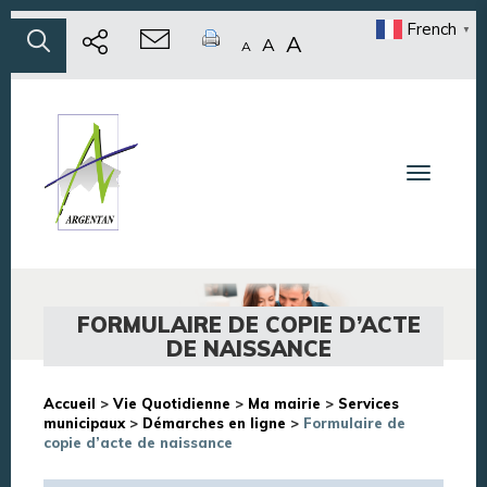
French
▼
A
A
A
Toggle n
FORMULAIRE DE COPIE D’ACTE
DE NAISSANCE
Accueil
>
Vie Quotidienne
>
Ma mairie
>
Services
municipaux
>
Démarches en ligne
>
Formulaire de
copie d’acte de naissance