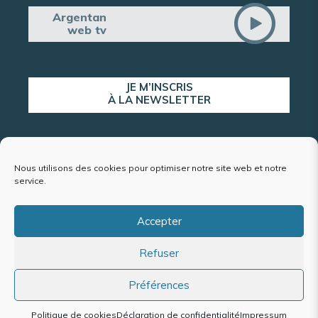
Argentan
web tv
JE M’INSCRIS
À LA NEWSLETTER
ALERTE POPULATION
Nous utilisons des cookies pour optimiser notre site web et notre
service.
Accepter
Plan du site
Refuser
Mentions légales et politique de confidentialité
Accessibilité : conformité partielle
Politique de cookies (UE)
Préférences
Politique de cookies
Déclaration de confidentialité
Impressum