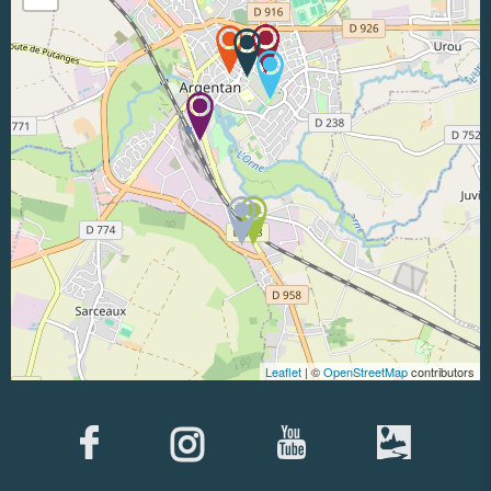
Leaflet
| ©
OpenStreetMap
contributors