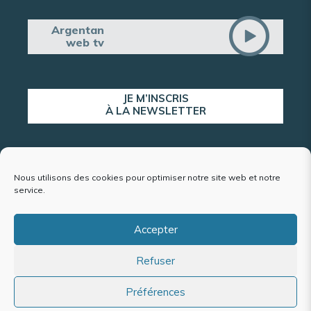
Argentan
web tv
JE M’INSCRIS
À LA NEWSLETTER
ALERTE POPULATION
Nous utilisons des cookies pour optimiser notre site web et notre
service.
Accepter
Plan du site
Refuser
Mentions légales et politique de confidentialité
Accessibilité : conformité partielle
Politique de cookies (UE)
Préférences