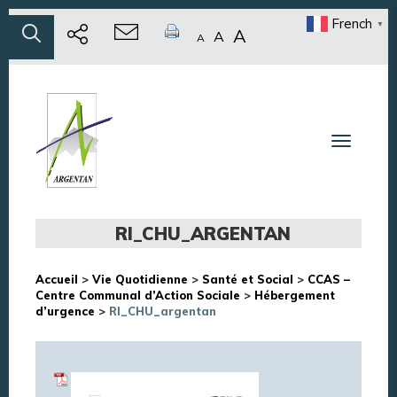
French
▼
A
A
A
Toggle n
RI_CHU_ARGENTAN
Accueil
>
Vie Quotidienne
>
Santé et Social
>
CCAS –
Centre Communal d’Action Sociale
>
Hébergement
d’urgence
>
RI_CHU_argentan