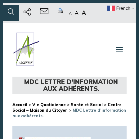
French
▼
A
A
A
Toggle n
MDC LETTRE D’INFORMATION
AUX ADHÉRENTS.
Accueil
>
Vie Quotidienne
>
Santé et Social
>
Centre
Social – Maison du Citoyen
>
MDC Lettre d’information
aux adhérents.