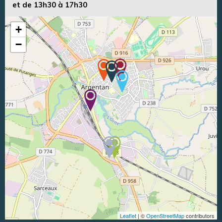
et de 13h30 à 17h30
+
−
Leaflet
| ©
OpenStreetMap
contributors