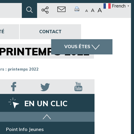
French
▼
A
A
A
TÉ
CONTACT
VOUS ÊTES
 PRINTEMPS 2022
rs : printemps 2022
EN UN CLIC
Offres d’emploi