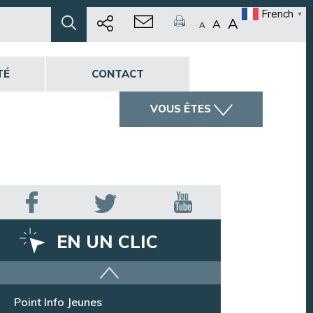
French
▼
A
A
A
TÉ
CONTACT
VOUS ÊTES
EN UN CLIC
Offres d’emploi