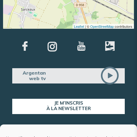
Leaflet
| ©
OpenStreetMap
contributors
Argentan
web tv
JE M’INSCRIS
À LA NEWSLETTER
ALERTE POPULATION