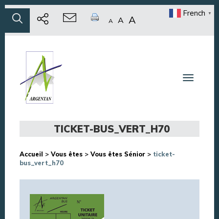
French
▼
A
A
A
Toggle n
TICKET-BUS_VERT_H70
Accueil
>
Vous êtes
>
Vous êtes Sénior
>
ticket-
bus_vert_h70