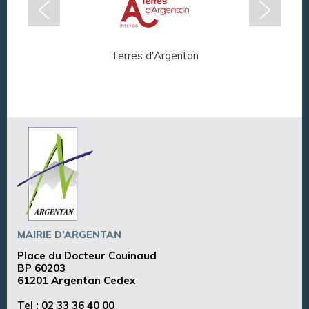
Terres d'Argentan
Arg
MAIRIE D’ARGENTAN
Place du Docteur Couinaud
BP 60203
61201 Argentan Cedex
Tel :
02 33 36 40 00