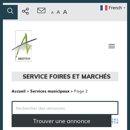
French
▼
A
A
A
Toggle n
SERVICE FOIRES ET MARCHÉS
Accueil
>
Services municipaux
>
Page 2
Advance