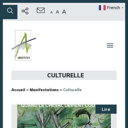
French
▼
A
A
A
Toggle n
CULTURELLE
Accueil
>
Manifestations
>
Culturelle
Lire