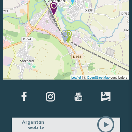
Leaflet
| ©
OpenStreetMap
contributors
Argentan
web tv