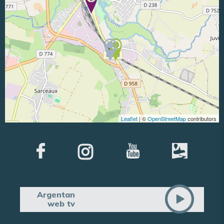
Leaflet
| ©
OpenStreetMap
contributors
Argentan
web tv