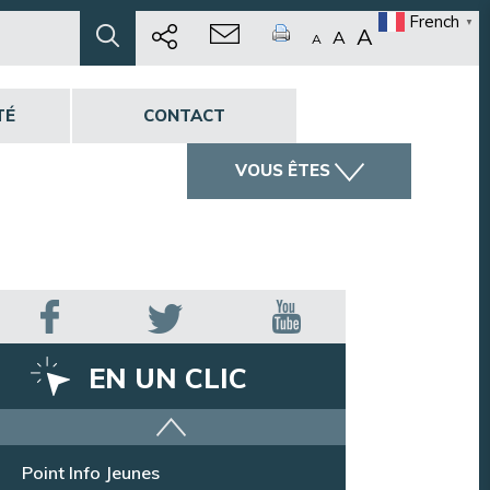
French
▼
A
A
A
TÉ
CONTACT
VOUS ÊTES
EN UN CLIC
Offres d’emploi