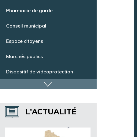
Point Info Jeunes
Pharmacie de garde
Conseil municipal
Espace citoyens
Marchés publics
Dispositif de vidéoprotection
Annuaire des services
L'ACTUALITÉ
Annuaire des associations
Argentan Aujourd’hui