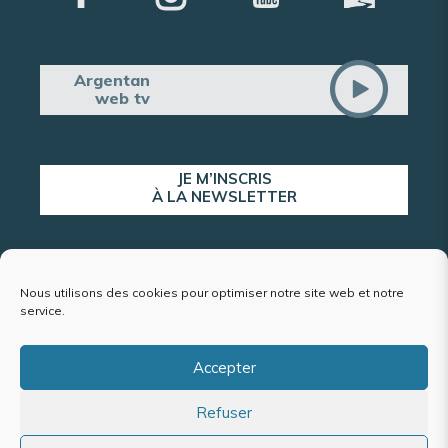
Argentan
web tv
JE M’INSCRIS
À LA NEWSLETTER
ALERTE POPULATION
Nous utilisons des cookies pour optimiser notre site web et notre
service.
Accepter
Plan du site
Refuser
Mentions légales et politique de confidentialité
Accessibilité : conformité partielle