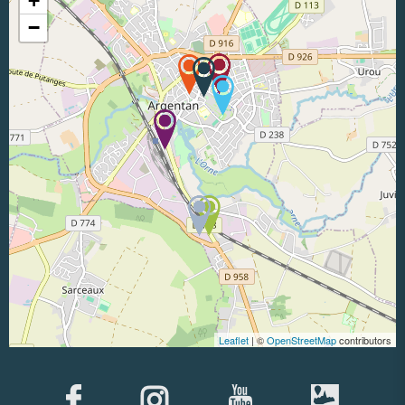
+
−
Leaflet
| ©
OpenStreetMap
contributors